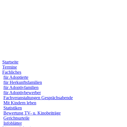
Startseite
Termine
Fachliches
für Adoptierte
für Herkunftsfamilien
für Adoptivfamilien
für Adoptivbewerber
Fachveranstaltungen Gesprächsabende
Mit Kindern leben
Statistiken
Bewertung TV- u. Kinobeiträge
Gerichtsurteile
Infoblätter