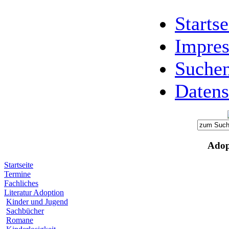
Startse
Impre
Suche
Datens
Adop
Startseite
Termine
Fachliches
Literatur Adoption
Kinder und Jugend
Sachbücher
Romane