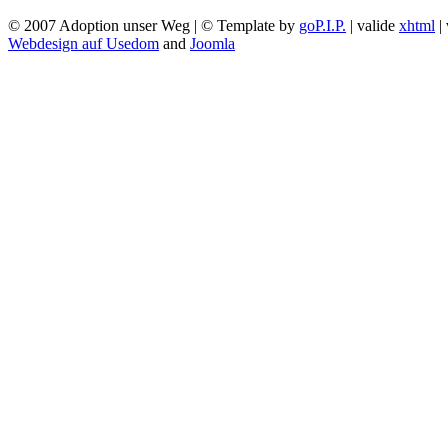
© 2007 Adoption unser Weg | © Template by
goP.I.P.
| valide
xhtml
|
Webdesign auf Usedom
and
Joomla