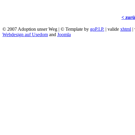
< zur
© 2007 Adoption unser Weg | © Template by
goP.I.P.
| valide
xhtml
|
Webdesign auf Usedom
and
Joomla