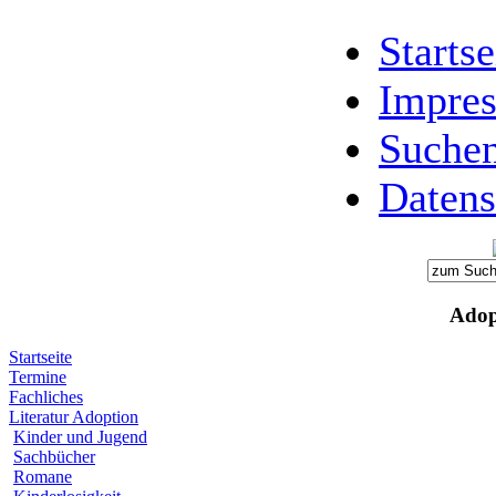
Startse
Impre
Suche
Datens
Adop
Startseite
Termine
Fachliches
Literatur Adoption
Kinder und Jugend
Sachbücher
Romane