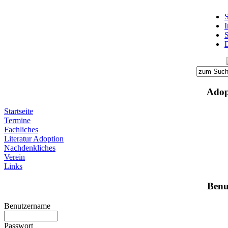
S
D
Adop
Startseite
Termine
Fachliches
Literatur Adoption
Nachdenkliches
Verein
Links
Benu
Benutzername
Passwort