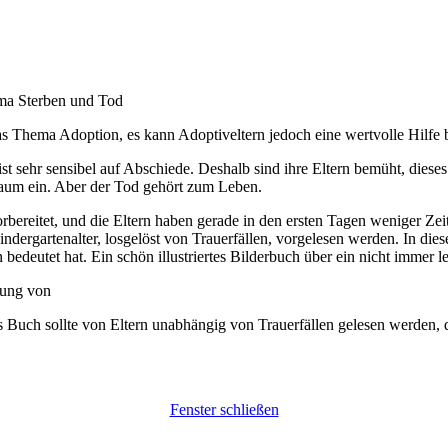
ma Sterben und Tod
s Thema Adoption, es kann Adoptiveltern jedoch eine wertvolle Hilfe 
sehr sensibel auf Abschiede. Deshalb sind ihre Eltern bemüht, diese
aum ein. Aber der Tod gehört zum Leben.
 vorbereitet, und die Eltern haben gerade in den ersten Tagen weniger Z
ndergartenalter, losgelöst von Trauerfällen, vorgelesen werden. In die
n bedeutet hat. Ein schön illustriertes Bilderbuch über ein nicht immer 
hung von
 Buch sollte von Eltern unabhängig von Trauerfällen gelesen werden, da
Fenster schließen