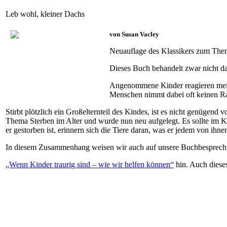
Leb wohl, kleiner Dachs
von Susan Vacley
Neuauflage des Klassikers zum The
Dieses Buch behandelt zwar nicht da
Angenommene Kinder reagieren meist 
Menschen nimmt dabei oft keinen R
Stirbt plötzlich ein Großelternteil des Kindes, ist es nicht genügend
Thema Sterben im Alter und wurde nun neu aufgelegt. Es sollte im Ki
er gestorben ist, erinnern sich die Tiere daran, was er jedem von ihne
In diesem Zusammenhang weisen wir auch auf unsere Buchbesprec
„Wenn Kinder traurig sind – wie wir helfen können“
hin. Auch dieses